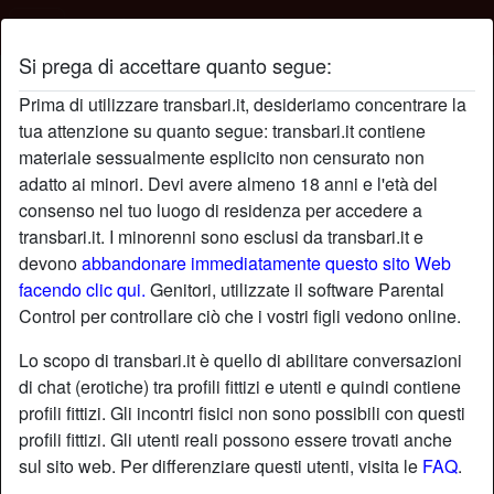
Si prega di accettare quanto segue:
Profilo di clotilde
Prima di utilizzare transbari.it, desideriamo concentrare la
tua attenzione su quanto segue: transbari.it contiene
materiale sessualmente esplicito non censurato non
adatto ai minori. Devi avere almeno 18 anni e l'età del
consenso nel tuo luogo di residenza per accedere a
transbari.it. I minorenni sono esclusi da transbari.it e
devono
abbandonare immediatamente questo sito Web
facendo clic qui.
Genitori, utilizzate il software Parental
Control per controllare ciò che i vostri figli vedono online.
Lo scopo di transbari.it è quello di abilitare conversazioni
di chat (erotiche) tra profili fittizi e utenti e quindi contiene
profili fittizi. Gli incontri fisici non sono possibili con questi
profili fittizi. Gli utenti reali possono essere trovati anche
sul sito web. Per differenziare questi utenti, visita le
FAQ
.
star
chat
Aggiungi
Chatta adesso