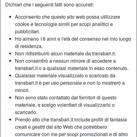
Dichiari che i seguenti fatti sono accurati:
Acconsento che questo sito web possa utilizzare
Nickname:
Clotilde
cookie e tecnologie simili per scopi analitici e
Età:
36
pubblicitari.
Paese:
Italia
Ho almeno 18 anni e l'età del consenso nel mio luogo
Provincia:
Lecce
di residenza.
Sesso:
Shemale
Non ridistribuirò alcun materiale da transbari.it.
Sessualità:
Bisessuale
Non consentirò a nessun minore di accedere a
Relazione:
Single
transbari.it o a qualsiasi materiale in esso contenuto.
Qualsiasi materiale visualizzato o scaricato da
Colore dei capelli:
Castana
transbari.it è per uso personale e non lo mostrerò a
Colore degli occhi:
Castani
minori.
Depilata:
Sì
Non sono stato contattato dai fornitori di questo
Fumatrice:
A volte
materiale, e scelgo volentieri di visualizzarlo o
scaricarlo.
Descrizione
Prendo atto che transbari.it include profili di fantasia
person_pin
creati e gestiti dal sito Web che potrebbero
Devi avere un buon grado di fantasia per saziare le mie
comunicare con me per scopi promozionali e di altro