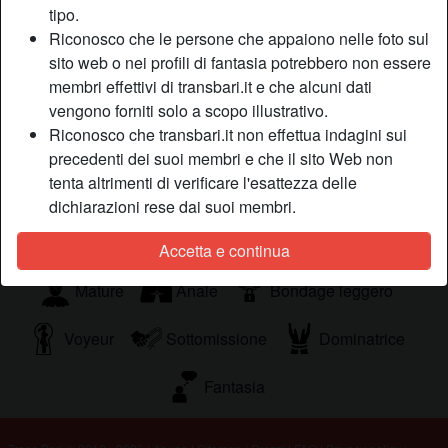
necessità di trovare un bel fallo rigido, da inserire
tipo.
dappertutto. Se ti interessa questo annuncio, hai tutti i
Riconosco che le persone che appaiono nelle foto sul
riferimenti del caso per farti vivo, non lasciarti sfuggire
sito web o nei profili di fantasia potrebbero non essere
questa occasione.
membri effettivi di transbari.it e che alcuni dati
Sta cercando
vengono forniti solo a scopo illustrativo.
Riconosco che transbari.it non effettua indagini sui
Uomo, Gay, Asiatica
precedenti dei suoi membri e che il sito Web non
tenta altrimenti di verificare l'esattezza delle
Tags
dichiarazioni rese dai suoi membri.
Massaggi
Pompini
Orali
Sega
Accetta e continua
Mature
Anale
Bondage leggero
Voyeur
Sottomissione
Dominatrice
Fantasia